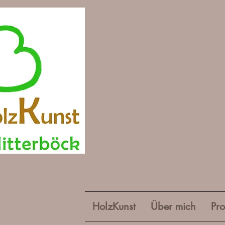
HolzKunst
Über mich
Pro