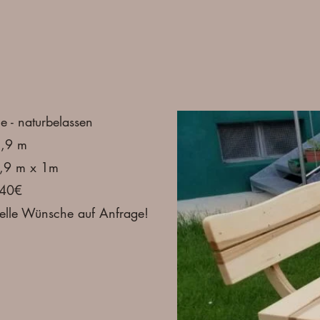
e - naturbelassen
1,9 m
1,9 m x 1m
440€
uelle Wünsche auf Anfrage!