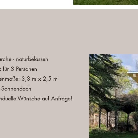
ärche - naturbelassen
 für 3 Personen
enmaße: 3,3 m x 2,5 m
. Sonnendach
viduelle Wünsche auf Anfrage!