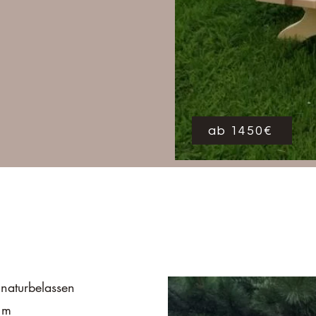
ab 1450€
 naturbelassen
3 m