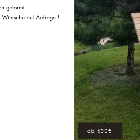
ch geformt
le Wünsche auf Anfrage !
ab 590€