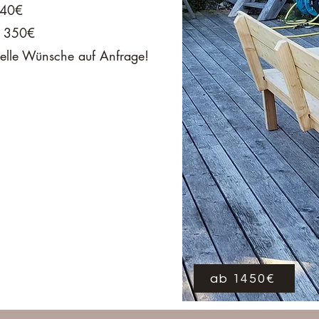
440€
: 350€
uelle Wünsche auf Anfrage!
ab 1450€